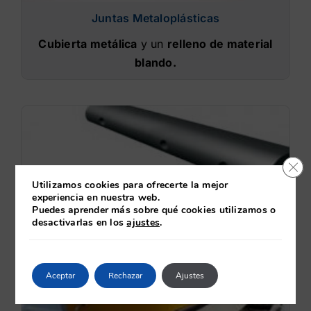
Juntas Metaloplásticas
Cubierta metálica
y un
relleno de material
blando.
Cerr
Utilizamos cookies para ofrecerte la mejor
experiencia en nuestra web.
Puedes aprender más sobre qué cookies utilizamos o
desactivarlas en los
ajustes
.
Aceptar
Rechazar
Ajustes