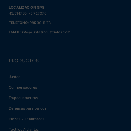
LOCALIZACION GPS:
43.514735, -5.727070
TELÉFONO
:
985 30 11 73
EMAIL
:
info@juntasindustriales.com
PRODUCTOS
Juntas
Compensadores
Empaquetaduras
Defensas para barcos
Piezas Vulcanizadas
Textiles Aislantes