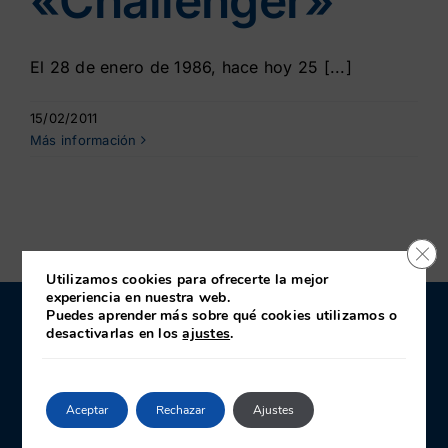
«Challenger»
El 28 de enero de 1986, hace hoy 25 [...]
15/02/2011
Más información
Cerr
Utilizamos cookies para ofrecerte la mejor
experiencia en nuestra web.
Puedes aprender más sobre qué cookies utilizamos o
desactivarlas en los
ajustes
.
CONTACTO
JIN · Juntas Industriales y Navales
c/José Llama Fernández 28
Aceptar
Rechazar
Ajustes
Polígono de Somonte