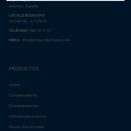
33211 · Gijón
Asturias · España
LOCALIZACION GPS:
43.514735, -5.727070
TELÉFONO
:
985 30 11 73
EMAIL
:
info@juntasindustriales.com
PRODUCTOS
Juntas
Compensadores
Empaquetaduras
Defensas para barcos
Piezas Vulcanizadas