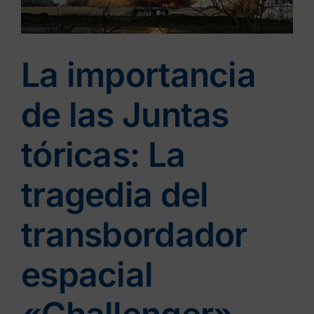
Contacto
La importancia
Tienda
de las Juntas
tóricas: La
tragedia del
transbordador
espacial