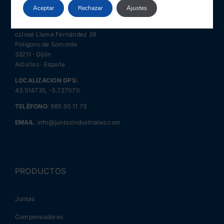
Aceptar
Rechazar
Ajustes
JIN · Juntas Industriales y Navales
c/José Llama Fernández 28
Polígono de Somonte
33211 · Gijón
Asturias · España
LOCALIZACION GPS:
43.514735, -5.727070
TELÉFONO
:
985 30 11 73
EMAIL
:
info@juntasindustriales.com
PRODUCTOS
Juntas
Compensadores