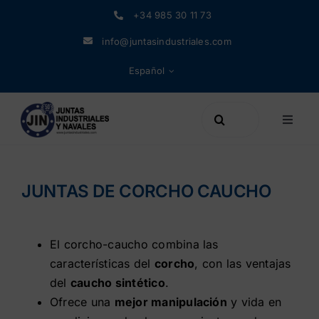
Saltar
+34 985 30 11 73
al
info@juntasindustriales.com
contenido
Español
Buscar:
Toggle
Naviga
Productos
JUNTAS DE CORCHO CAUCHO
Materiales
El corcho-caucho combina las
Empresa
características del
corcho
, con las ventajas
del
caucho sintético
.
Noticias
Ofrece una
mejor manipulación
y vida en