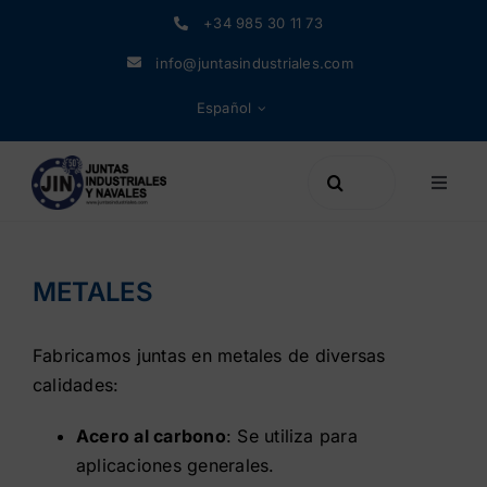
Saltar
+34 985 30 11 73
al
info@juntasindustriales.com
contenido
Español
Buscar:
Toggle
Naviga
Productos
METALES
Materiales
Fabricamos juntas en metales de diversas
Empresa
calidades:
Acero al carbono
: Se utiliza para
Noticias
aplicaciones generales.