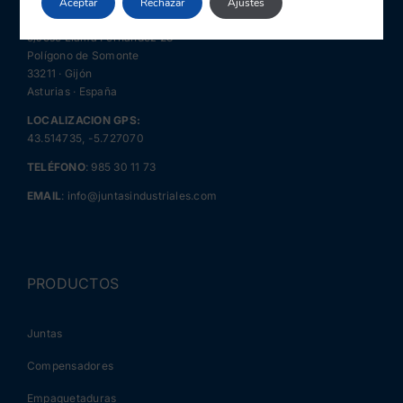
Aceptar
Rechazar
Ajustes
JIN · Juntas Industriales y Navales
c/José Llama Fernández 28
Polígono de Somonte
33211 · Gijón
Asturias · España
LOCALIZACION GPS:
43.514735, -5.727070
TELÉFONO
:
985 30 11 73
EMAIL
:
info@juntasindustriales.com
PRODUCTOS
Juntas
Compensadores
Empaquetaduras