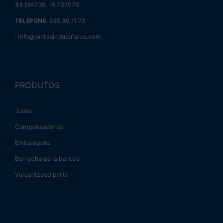
43.514735, -5.727070
TELEFONE
:
985 30 11 73
:
info@juntasindustriales.com
PRODUTOS
Junta
Compensadores
Embalagens
Borracha para barcos
Vulcanizeed parts
Tèxteis isolantes