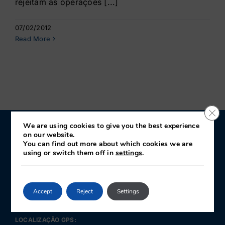
rejeitam as operações [...]
07/02/2012
Read More
Clo
We are using cookies to give you the best experience
on our website.
CONTATO
You can find out more about which cookies we are
using or switch them off in
settings
.
JIN · Juntas Industriales y Navales
c/José Llama Fernández 28
Polígono de Somonte
Accept
Reject
Settings
33211 · Gijón
Asturias · España
LOCALIZAÇÃO GPS: