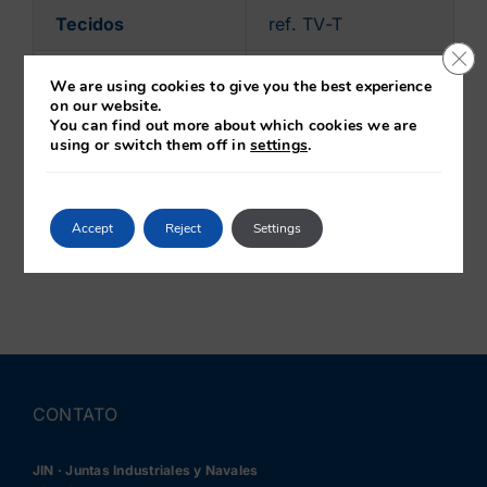
Tecidos
ref. TV-T
Clo
Capas
ref. FTV-T
We are using cookies to give you the best experience
on our website.
You can find out more about which cookies we are
using or switch them off in
settings
.
Baixar ficha técnica
Solicitar informação
Accept
Reject
Settings
CONTATO
JIN · Juntas Industriales y Navales