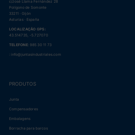
c/José Llama Fernández 28
Polígono de Somonte
33211 · Gijón
Asturias · España
LOCALIZAÇÃO GPS:
43.514735, -5.727070
TELEFONE
:
985 30 11 73
:
info@juntasindustriales.com
PRODUTOS
Junta
Compensadores
Embalagens
Borracha para barcos