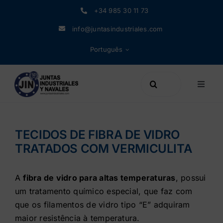
Skip
+34 985 30 11 73
to
info@juntasindustriales.com
content
Português
Search
Toggle
for:
Naviga
Produtos
TECIDOS DE FIBRA DE VIDRO
Materiais da Junta
TRATADOS COM VERMICULITA
O negócio
A
fibra de vidro para altas temperaturas
, possui
um tratamento químico especial, que faz com
que os filamentos de vidro tipo “E” adquiram
Notícias
maior resistência à temperatura.