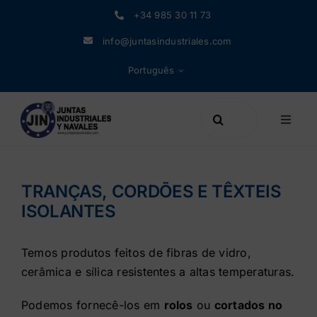
Skip
+34 985 30 11 73
to
info@juntasindustriales.com
content
Português
Search
Toggle
for:
Naviga
Produtos
TRANÇAS, CORDÕES E TÊXTEIS
Materiais da Junta
ISOLANTES
O negócio
Temos produtos feitos de fibras de vidro,
cerâmica e sílica resistentes a altas temperaturas.
Notícias
Podemos fornecê-los em
rolos
ou
cortados no