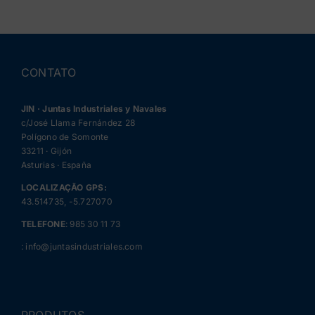
CONTATO
JIN · Juntas Industriales y Navales
c/José Llama Fernández 28
Polígono de Somonte
33211 · Gijón
Asturias · España
LOCALIZAÇÃO GPS:
43.514735, -5.727070
TELEFONE
:
985 30 11 73
:
info@juntasindustriales.com
PRODUTOS