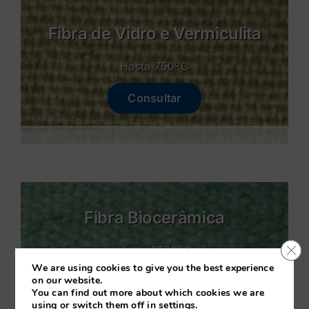
Fibra de Vidro e Vermiculita
Hasta 750ºC
Consultar
Fibra Biocerâmica
Clo
Hasta 1000ºC
We are using cookies to give you the best experience
on our website.
Consultar
You can find out more about which cookies we are
using or switch them off in
settings
.