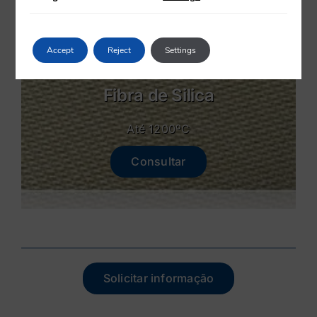
Accept
Reject
Settings
Fibra de Silica
Até 1200ºC
Consultar
Solicitar informação