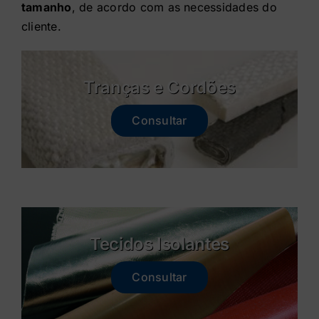
tamanho
, de acordo com as necessidades do
Contato
cliente.
Loja
Tranças e Cordões
Consultar
Tecidos Isolantes
Consultar