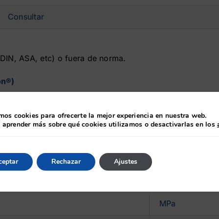
Consultar
DIN, ASA, etc) o fuera de norma.
ón®)
Unidad
mos cookies para ofrecerte la mejor experiencia en nuestra web.
 aprender más sobre qué cookies utilizamos o desactivarlas en los
Shore A
ceptar
Rechazar
Ajustes
%
MPa