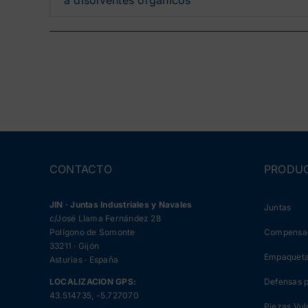
CONTACTO
PRODU
JIN · Juntas Industriales y Navales
Juntas
c/José Llama Fernández 28
Polígono de Somonte
Compensa
33211 · Gijón
Empaqueta
Asturias · España
LOCALIZACION GPS:
Defensas 
43.514735, -5.727070
Piezas Vul