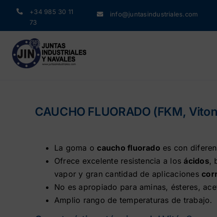
Saltar
+34 985 30 11
info@juntasindustriales.com
al
73
contenido
CAUCHO FLUORADO (FKM, Viton
La goma o
caucho fluorado
es con diferen
Ofrece excelente resistencia a los
ácidos
,
vapor y gran cantidad de aplicaciones
cor
No es apropiado para aminas, ésteres, ace
Amplio rango de temperaturas de trabajo.