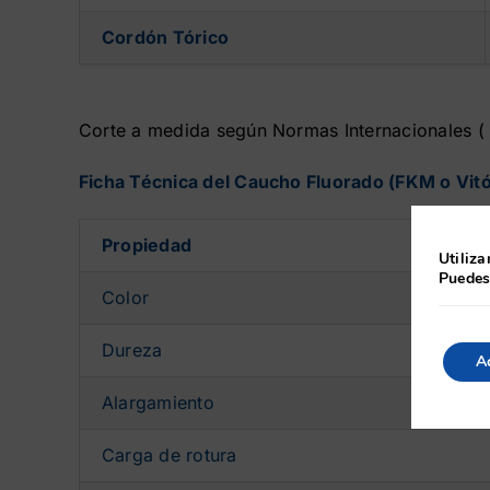
Cordón Tórico
Corte a medida según Normas Internacionales ( 
Ficha Técnica del Caucho Fluorado (FKM o Vit
Propiedad
Utiliza
Puedes
Color
Dureza
A
Alargamiento
Carga de rotura