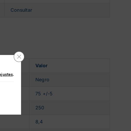
Consultar
Cerrar el banner de cookies RGPD
Valor
ajustes
.
Negro
75 +/-5
250
8,4