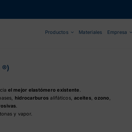
Productos
Materiales
Empresa
 ®)
cia
el mejor elastómero existente
.
 bases,
hidrocarburos
alifáticos,
aceites
,
ozono
,
rosivas
.
tonas y vapor.