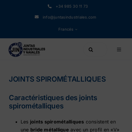
Skip
+34 985 30 11 73
to
info@juntasindustriales.com
content
Francés
Search
Toggle
for:
Naviga
Produits
JOINTS SPIROMÉTALLIQUES
Matériaux
Caractéristiques des joints
Enterprise
spirométalliques
Les
joints spirométalliques
consistent en
Informations
une
bride métallique
avec un profil en «V»