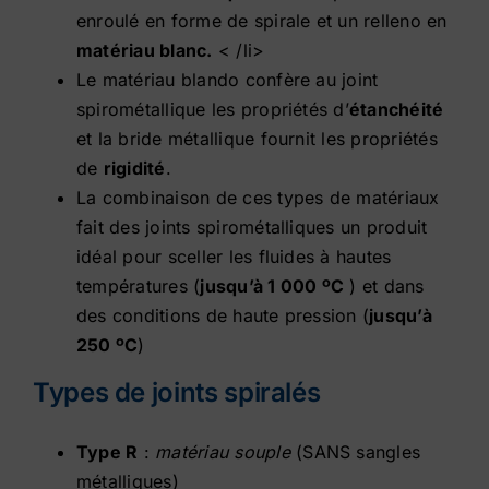
enroulé en forme de spirale et un relleno en
Contactez-nous
matériau blanc.
< /li>
Le matériau blando confère au joint
spirométallique les propriétés d’
étanchéité
Boutique
et la bride métallique fournit les propriétés
de
rigidité
.
La combinaison de ces types de matériaux
fait des joints spirométalliques un produit
idéal pour sceller les fluides à hautes
températures (
jusqu’à 1 000 ºC
) et dans
des conditions de haute pression (
jusqu’à
250 ºC
)
Types de joints spiralés
Type R
:
matériau souple
(SANS sangles
métalliques)