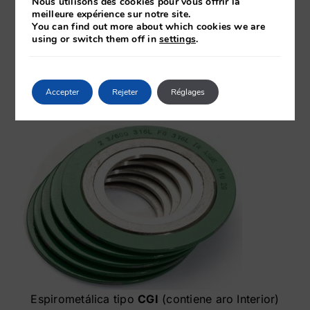
Nous utilisons des cookies pour vous offrir la
meilleure expérience sur notre site.
BS 1560
You can find out more about which cookies we are
using or switch them off in
settings
.
Nous pouvons fabriquer
des joints
spirométalliques
sur commande
selon les
instructions du client : jantes sur mesure, ovales,
Accepter
Rejeter
Réglages
etc.
Espirometálica tipo
CGI
(contiene aro Interior)